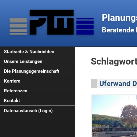
Planung
Beratende 
Startseite & Nachrichten
Schlagwort:
Unsere Leistungen
Die Planungsgemeinschaft
Karriere
Geschichte
Uferwand D
Referenzen
Geschäftsleitung
Jobs und Stellenangebote
Kontakt
Ausstattung
PTW als Arbeitgeber
Fluss- und Kanalbau
Mitgliedschaften
Studenten & Azubis
Hafenbau und Liegestellen
Impressum
Datenaustausch (Login)
Hochwasserschutz
Datenschutzerklärung
Wehre und Schleusen