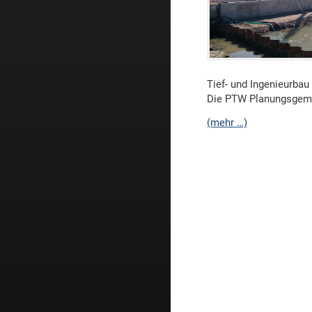
Fischaufstiege
Gewässerinstandsetzung
Ingenieurbauwerke
Baugruben
Tief- und Ingenieurba
Spezialtiefbau
Die PTW Planungsgemei
Sonstige
(mehr …)