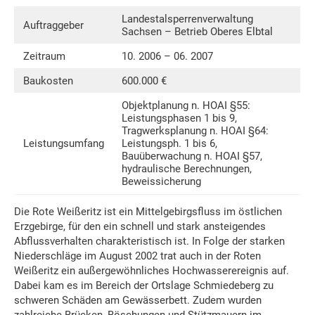
Landestalsperrenverwaltung
Auftraggeber
Sachsen – Betrieb Oberes Elbtal
Zeitraum
10. 2006 – 06. 2007
Baukosten
600.000 €
Objektplanung n. HOAI §55:
Leistungsphasen 1 bis 9,
Tragwerksplanung n. HOAI §64:
Leistungsumfang
Leistungsph. 1 bis 6,
Bauüberwachung n. HOAI §57,
hydraulische Berechnungen,
Beweissicherung
Die Rote Weißeritz ist ein Mittelgebirgsfluss im östlichen
Erzgebirge, für den ein schnell und stark ansteigendes
Abflussverhalten charakteristisch ist. In Folge der starken
Niederschläge im August 2002 trat auch in der Roten
Weißeritz ein außergewöhnliches Hochwasserereignis auf.
Dabei kam es im Bereich der Ortslage Schmiedeberg zu
schweren Schäden am Gewässerbett. Zudem wurden
zahlreiche Brücken, Böschungen und Stützmauern im