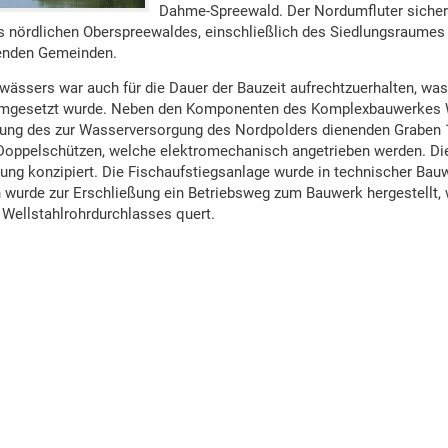
Dahme-Spreewald. Der Nordumfluter sicher
nördlichen Oberspreewaldes, einschließlich des Siedlungsraumes 
enden Gemeinden.
ässers war auch für die Dauer der Bauzeit aufrechtzuerhalten, was
gesetzt wurde. Neben den Komponenten des Komplexbauwerkes We
itung des zur Wasserversorgung des Nordpolders dienenden Graben 1
Doppelschützen, welche elektromechanisch angetrieben werden. Die
ung konzipiert. Die Fischaufstiegsanlage wurde in technischer Bauw
h wurde zur Erschließung ein Betriebsweg zum Bauwerk hergestellt, 
 Wellstahlrohrdurchlasses quert.