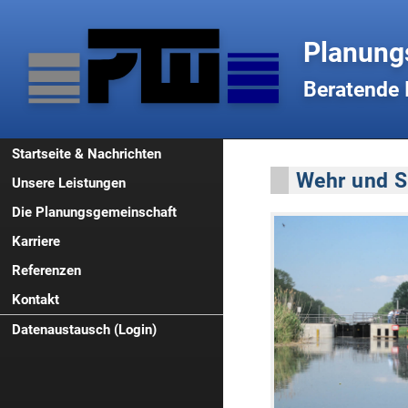
Planung
Beratende 
Startseite & Nachrichten
Wehr und S
Unsere Leistungen
Die Planungsgemeinschaft
Karriere
Geschichte
Referenzen
Geschäftsleitung
Jobs und Stellenangebote
Kontakt
Ausstattung
PTW als Arbeitgeber
Fluss- und Kanalbau
Mitgliedschaften
Studenten & Azubis
Hafenbau und Liegestellen
Impressum
Datenaustausch (Login)
Hochwasserschutz
Datenschutzerklärung
Wehre und Schleusen