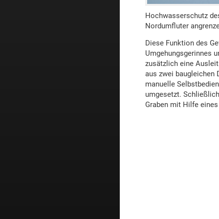
Fischaufstiege
Hochwasserschutz des 
Gewässerinstandsetzung
Nordumfluter angrenz
Ingenieurbauwerke
Diese Funktion des Gew
Baugruben
Umgehungsgerinnes um
zusätzlich eine Ausle
Spezialtiefbau
aus zwei baugleichen 
Sonstige
manuelle Selbstbedien
umgesetzt. Schließlic
Graben mit Hilfe eines