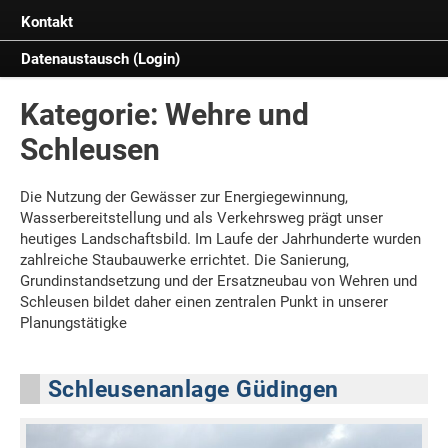
Kontakt
Ausstattung
PTW als Arbeitgeber
Fluss- und Kanalbau
Mitgliedschaften
Studenten & Azubis
Hafenbau und Liegestellen
Impressum
Datenaustausch (Login)
Hochwasserschutz
Datenschutzerklärung
Kategorie: Wehre und
Wehre und Schleusen
Schleusen
Fischaufstiege
Die Nutzung der Gewässer zur Energiegewinnung,
Gewässerinstandsetzung
Wasserbereitstellung und als Verkehrsweg prägt unser
Ingenieurbauwerke
heutiges Landschaftsbild. Im Laufe der Jahrhunderte wurden
zahlreiche Staubauwerke errichtet. Die Sanierung,
Baugruben
Grundinstandsetzung und der Ersatzneubau von Wehren und
Schleusen bildet daher einen zentralen Punkt in unserer
Spezialtiefbau
Planungstätigke
Sonstige
Schleusenanlage Güdingen